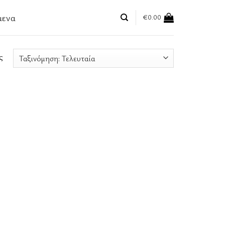
μενα
€
0.00
ς