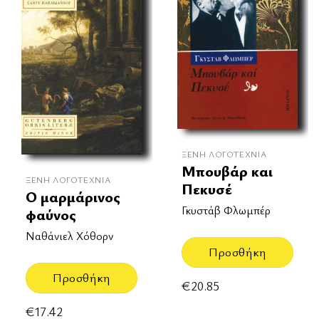
ΞΈΝΗ ΛΟΓΟΤΕΧΝΊΑ
Μπουβάρ και
ΞΈΝΗ ΛΟΓΟΤΕΧΝΊΑ
Πεκυσέ
O μαρμάρινος
Γκυστάβ Φλωμπέρ
φαύνος
Nαθάνιελ Χόθορν
Προσθήκη
Προσθήκη
€
20.85
€
17.42