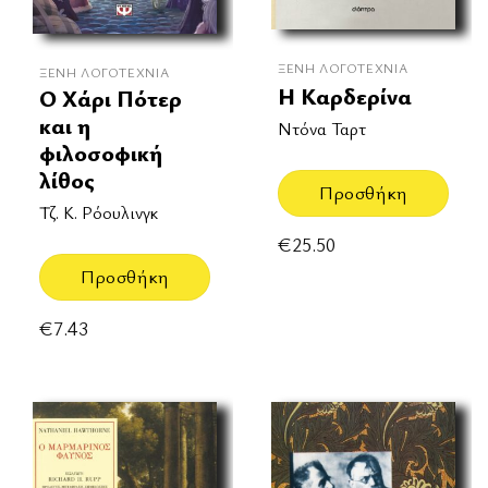
ΞΈΝΗ ΛΟΓΟΤΕΧΝΊΑ
ΞΈΝΗ ΛΟΓΟΤΕΧΝΊΑ
Η Καρδερίνα
Ο Χάρι Πότερ
και η
Ντόνα Ταρτ
φιλοσοφική
λίθος
Προσθήκη
Τζ. Κ. Ρόουλινγκ
€
25.50
Προσθήκη
€
7.43