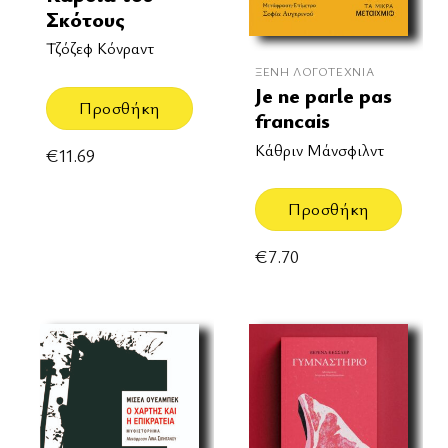
Σκότους
Τζόζεφ Κόνραντ
ΞΈΝΗ ΛΟΓΟΤΕΧΝΊΑ
Je ne parle pas
Προσθήκη
francais
Κάθριν Μάνσφιλντ
€
11.69
Προσθήκη
€
7.70