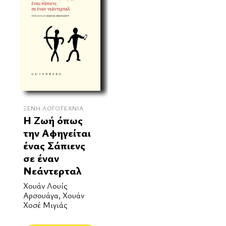
ΞΈΝΗ ΛΟΓΟΤΕΧΝΊΑ
Η Ζωή όπως
την Αφηγείται
ένας Σάπιενς
σε έναν
Νεάντερταλ
Χουάν Λουίς
Αρσουάγα, Χουάν
Χοσέ Μιγιάς