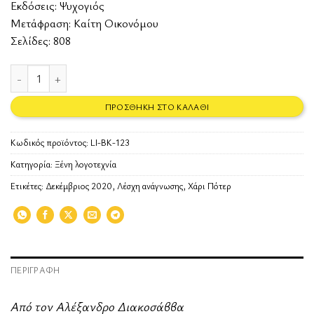
Εκδόσεις:
Ψυχογιός
Μετάφραση: Καίτη Οικονόμου
Σελίδες: 808
Ο Χάρι Πότερ και το τάγμα του Φοίνικα ποσότητα
ΠΡΟΣΘΉΚΗ ΣΤΟ ΚΑΛΆΘΙ
Κωδικός προϊόντος:
LI-BK-123
Κατηγορία:
Ξένη λογοτεχνία
Ετικέτες:
Δεκέμβριος 2020
,
Λέσχη ανάγνωσης
,
Χάρι Πότερ
ΠΕΡΙΓΡΑΦΉ
Από τον Αλέξανδρο Διακοσάββα