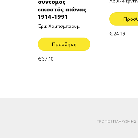
σύντομος
Λουί-Φερντιν
εικοστός αιώνας
1914-1991
Προσ
Έρικ Χόμπσμπάουμ
€
24.19
Προσθήκη
€
37.10
ΤΡΌΠΟΙ ΠΛΗΡΩΜΉΣ