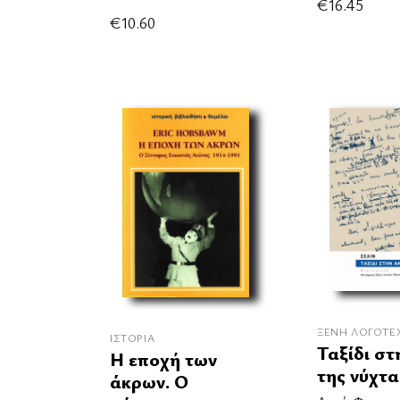
€
16.45
€
10.60
ΞΈΝΗ ΛΟΓΟΤΕ
ΙΣΤΟΡΊΑ
Ταξίδι στ
Η εποχή των
της νύχτα
άκρων. Ο