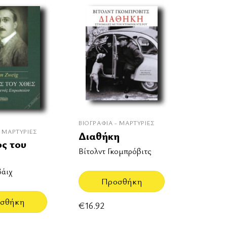
ΒΙΟΓΡΑΦΊΑ - ΜΑΡΤΥΡΊΕΣ
- ΜΑΡΤΥΡΊΕΣ
Διαθήκη
ς του
Βίτολντ Γκομπρόβιτς
βάιχ
Προσθήκη
σθήκη
€
16.92