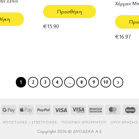
άν Σελίν
Χέρμαν Μ
Προσθήκη
θήκη
Προ
€
15.90
€
16.97
1
2
3
4
…
8
9
10
Google
Apple
PayPal
Visa
Visa
MasterCard
MasterCa
M
Pay
Pay
Electron
2
AΠΟΣΤΟΛΈΣ / ΕΠΙΣΤΡΟΦΈΣ
ΠΟΛΙΤΙΚΉ ΑΠΟΡΡΉΤΟΥ
ΌΡΟΙ ΧΡΉΣΗΣ
Copyright 2026 © ΔΥΟΔΕΚΑ Α.Ε