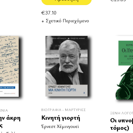
€
37.10
Σχετικό Περιεχόμενο
ΒΙΟΓΡΑΦΊΑ - ΜΑΡΤΥΡΊΕΣ
ΧΝΊΑ
ΞΈΝΗ ΛΟΓΟ
ην άκρη
Κινητή γιορτή
Οι υπνο
ς
Έρνεστ Χέμινγουεϊ
τόμος)