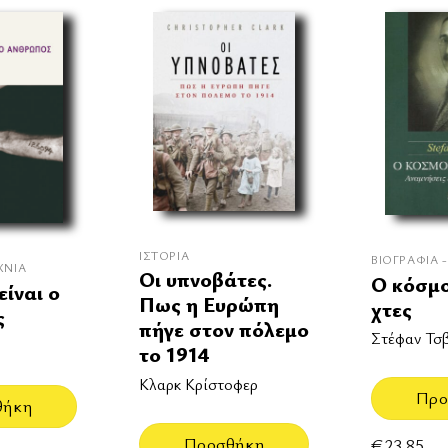
ΙΣΤΟΡΊΑ
ΒΙΟΓΡΑΦΊΑ 
ΧΝΊΑ
Οι υπνοβάτες.
Ο κόσμο
είναι ο
Πως η Ευρώπη
χτες
ς
πήγε στον πόλεμο
Στέφαν Τσ
το 1914
Κλαρκ Κρίστοφερ
Προ
θήκη
Προσθήκη
€
23.85