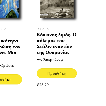
ΙΣΤΟΡΊΑ
ΟΓΊΑ
Κόκκινος λιμός. Ο
πόλεμος του
ικότητα
Στάλιν εναντίον
ρώπη τον
της Ουκρανίας
να. Μια
Ανν Άπλμπάουμ
Χέρτζογκ
Προσθήκη
σθήκη
€
18.29