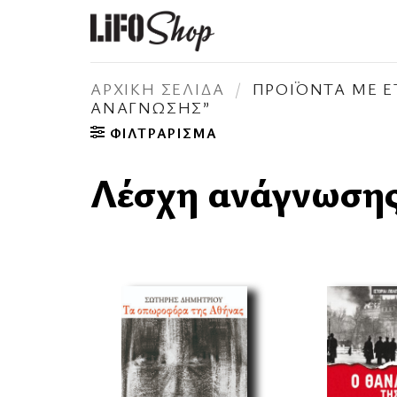
Μετάβαση
στο
περιεχόμενο
ΑΡΧΙΚΉ ΣΕΛΊΔΑ
/
ΠΡΟΪΌΝΤΑ ΜΕ Ε
ΑΝΆΓΝΩΣΗΣ”
ΦΙΛΤΡΆΡΙΣΜΑ
Λέσχη ανάγνωση