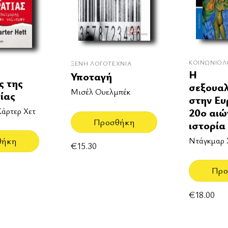
ΚΟΙΝΩΝΙΟΛ
ΞΈΝΗ ΛΟΓΟΤΕΧΝΊΑ
Η
Υποταγή
ς της
σεξουαλ
Μισέλ Ουελμπέκ
ίας
στην Ευ
Κάρτερ Χετ
20ο αιώ
Προσθήκη
ιστορία
Ντάγκμαρ 
θήκη
€
15.30
Προ
€
18.00