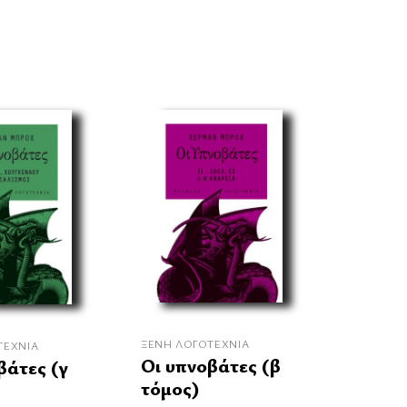
ΞΈΝΗ ΛΟΓΟΤΕΧΝΊΑ
ΤΕΧΝΊΑ
Οι υπνοβάτες (β
βάτες (γ
τόμος)