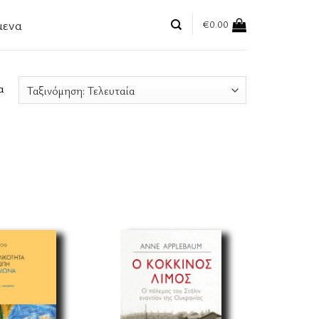
μενα
€
0.00
Sorted
α
by
latest