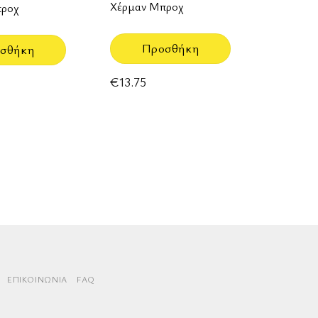
Χέρμαν Μπροχ
προχ
Προσθήκη
σθήκη
€
13.75
rd
aestro
ΕΠΙΚΟΙΝΩΝΊΑ
FAQ