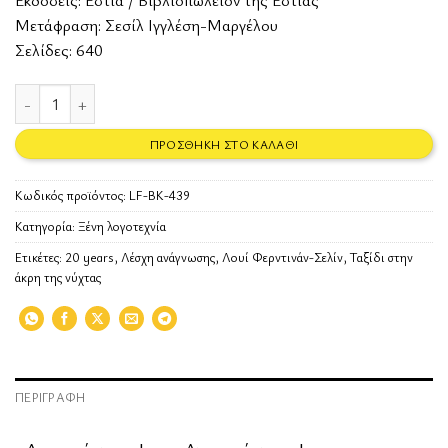
Εκδόσεις:
Εστία / Βιβλιοπωλείον της Εστίας
Μετάφραση: Σεσίλ Ιγγλέση-Μαργέλου
Σελίδες: 640
Ταξίδι στην άκρη της νύχτας ποσότητα
ΠΡΟΣΘΉΚΗ ΣΤΟ ΚΑΛΆΘΙ
Κωδικός προϊόντος:
LF-BK-439
Κατηγορία:
Ξένη λογοτεχνία
Ετικέτες:
20 years
,
Λέσχη ανάγνωσης
,
Λουί Φερντινάν-Σελίν
,
Ταξίδι στην
άκρη της νύχτας
ΠΕΡΙΓΡΑΦΉ