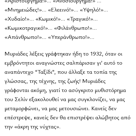
«Αριστούργημα!»… «Ανοσιούργημα!» …
«Μνημειώδες!»… «Ελεεινό!»… «Υψηλό!»…
«Χυδαίο!»… «Κωμικό!»… «Τραγικό!»…
«Κωμικοτραγικό!»… «Φιλάνθρωπο!»…
«Απάνθρωπο!»… «Υπεράνθρωπο!»…
Μυριάδες λέξεις γράφτηκαν ήδη το 1932, όταν οι
εμβρόντητοι αναγνώστες σαλπάρισαν γι’ αυτό το
αναπάντεχο “Ταξίδι”, που άλλαξε τα τοπία της
γλώσσας, της τέχνης, της ζωής! Μυριάδες
γράφονται ακόμη, γιατί το ασύγκριτο μυθιστόρημα
του Σελίν εξακολουθεί να μας συγκλονίζει, να μας
μεταμορφώνει, να μας μετουσιώνει. Κανείς δεν
επέστρεψε, κανείς δεν θα επιστρέψει αλώβητος από
την «άκρη της νύχτας».