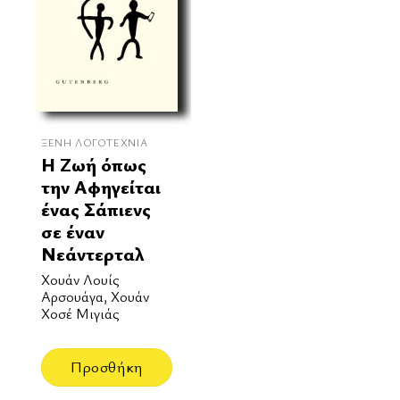
ΞΈΝΗ ΛΟΓΟΤΕΧΝΊΑ
Η Ζωή όπως
την Αφηγείται
ένας Σάπιενς
σε έναν
Νεάντερταλ
Χουάν Λουίς
Αρσουάγα, Χουάν
Χοσέ Μιγιάς
Προσθήκη