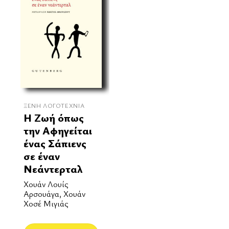
ΞΈΝΗ ΛΟΓΟΤΕΧΝΊΑ
Η Ζωή όπως
την Αφηγείται
ένας Σάπιενς
σε έναν
Νεάντερταλ
Χουάν Λουίς
Αρσουάγα, Χουάν
Χοσέ Μιγιάς