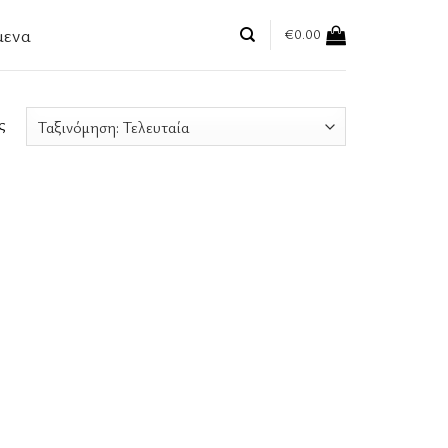
μενα
€
0.00
ς