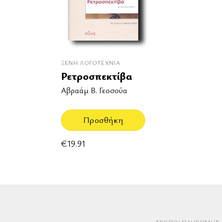
ΞΈΝΗ ΛΟΓΟΤΕΧΝΊΑ
Ρετροσπεκτίβα
Αβραάμ Β. Γεοσούα
Προσθήκη
€
19.91