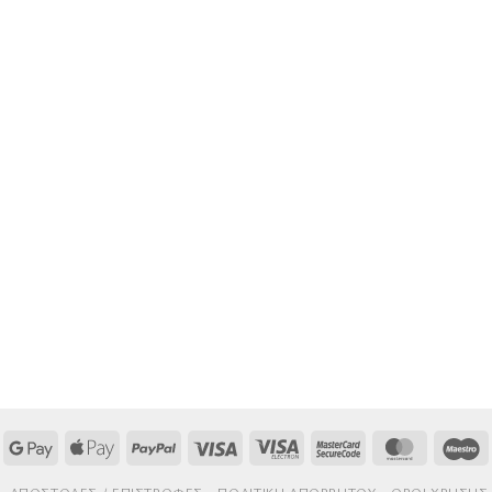
Google
Apple
PayPal
Visa
Visa
MasterCard
MasterCa
M
Pay
Pay
Electron
2