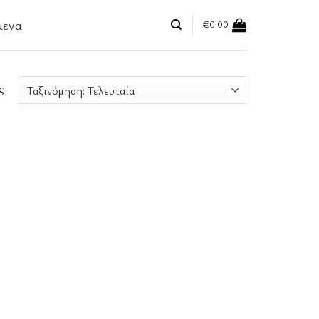
μενα
€
0.00
ς