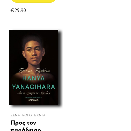
€
29.90
ΞΈΝΗ ΛΟΓΟΤΕΧΝΊΑ
Προς τον
παράδεισο