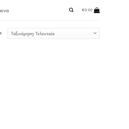
μενα
€
0.00
s