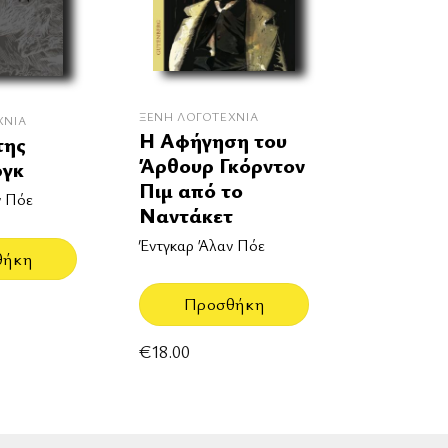
ΞΈΝΗ ΛΟΓΟΤΕΧΝΊΑ
ΧΝΊΑ
Η Αφήγηση του
της
Άρθουρ Γκόρντον
ργκ
Πιμ από το
ν Πόε
Ναντάκετ
Έντγκαρ Άλαν Πόε
θήκη
Προσθήκη
€
18.00