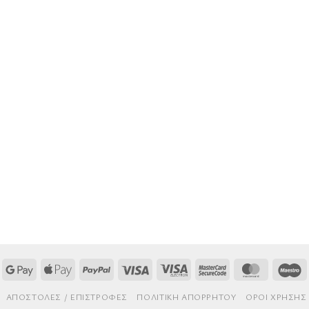
Google
Apple
PayPal
Visa
Visa
MasterCard
MasterCa
M
Pay
Pay
Electron
2
AΠΟΣΤΟΛΈΣ / ΕΠΙΣΤΡΟΦΈΣ
ΠΟΛΙΤΙΚΉ ΑΠΟΡΡΉΤΟΥ
ΌΡΟΙ ΧΡΉΣΗΣ