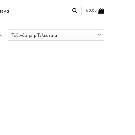
μενα
€
0.00
ς