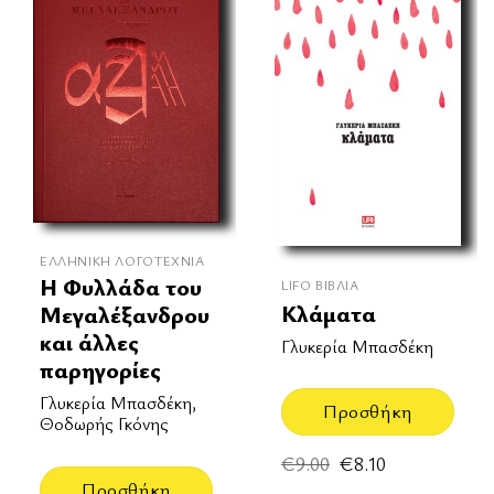
ΕΛΛΗΝΙΚΉ ΛΟΓΟΤΕΧΝΊΑ
Η Φυλλάδα του
LIFO ΒΙΒΛΊΑ
Κλάματα
Μεγαλέξανδρου
και άλλες
Γλυκερία Μπασδέκη
παρηγορίες
Γλυκερία Μπασδέκη,
Προσθήκη
Θοδωρής Γκόνης
Original
Η
€
9.00
€
8.10
price
τρέχουσα
Προσθήκη