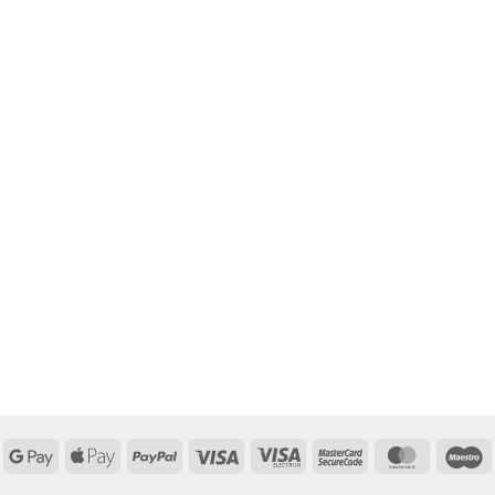
Google
Apple
PayPal
Visa
Visa
MasterCard
MasterCa
M
Pay
Pay
Electron
2