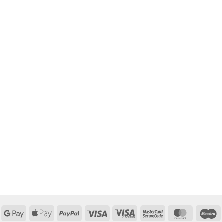
Google
Apple
PayPal
Visa
Visa
MasterCard
MasterCa
M