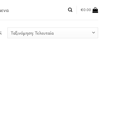
μενα
€
0.00
ς