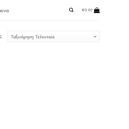
μενα
€
0.00
ς