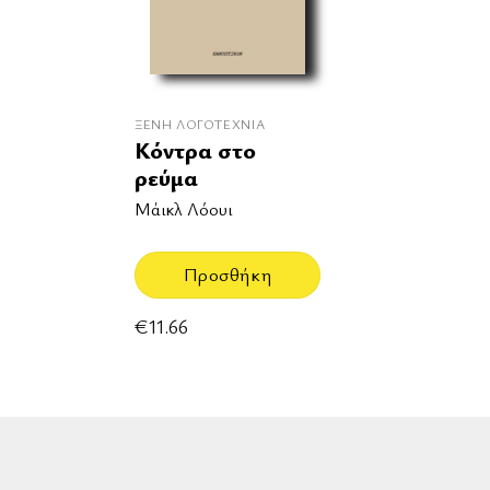
ΞΈΝΗ ΛΟΓΟΤΕΧΝΊΑ
Κόντρα στο
ρεύμα
Μάικλ Λόουι
Προσθήκη
€
11.66