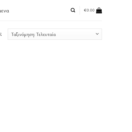
μενα
€
0.00
ς