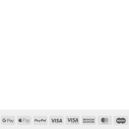
Google
Apple
PayPal
Visa
Visa
MasterCard
MasterCa
M
Pay
Pay
Electron
2