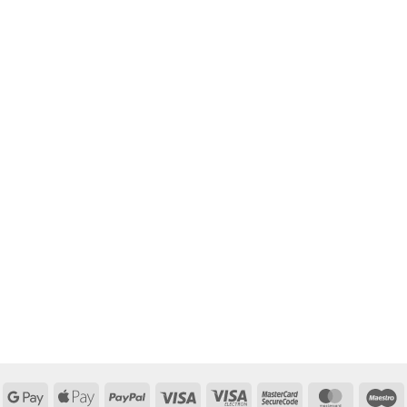
Google
Apple
PayPal
Visa
Visa
MasterCard
MasterCa
M