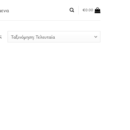
μενα
€
0.00
ς