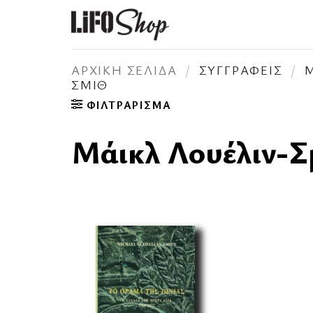
Μετάβαση
στο
περιεχόμενο
ΑΡΧΙΚΉ ΣΕΛΊΔΑ
/
ΣΥΓΓΡΑΦΕΊΣ
/
Μ
ΣΜΙΘ
ΦΙΛΤΡΆΡΙΣΜΑ
Μάικλ Λουέλιν-Σ