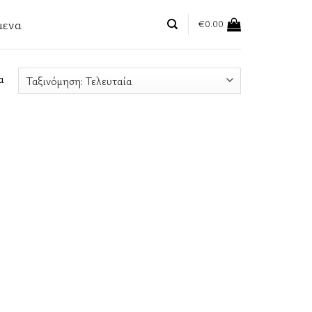
μενα
€
0.00
Sorted
α
by
latest