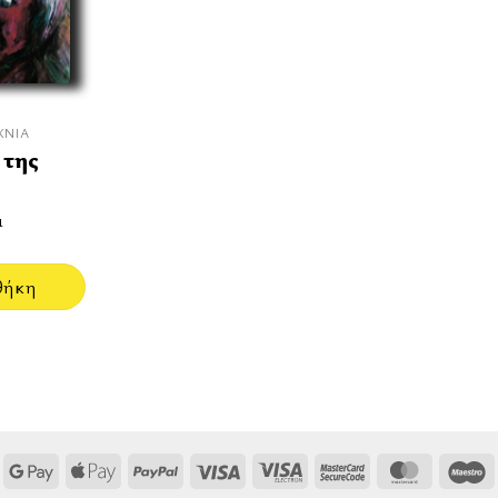
ΧΝΊΑ
 της
ι
θήκη
Google
Apple
PayPal
Visa
Visa
MasterCard
MasterCa
M
Pay
Pay
Electron
2