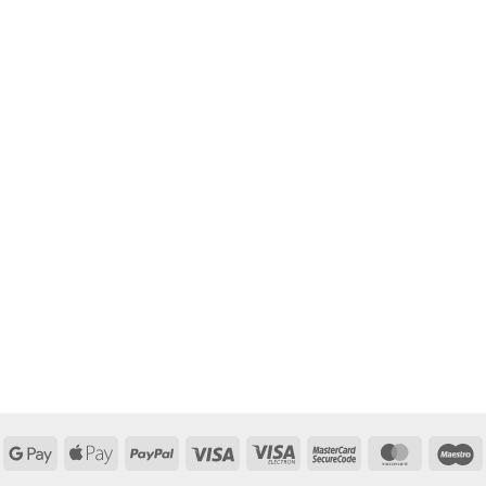
Google
Apple
PayPal
Visa
Visa
MasterCard
MasterCa
M
Pay
Pay
Electron
2