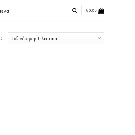
μενα
€
0.00
ς