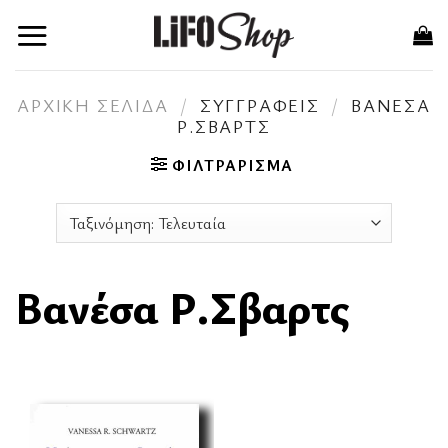
Skip
to
content
ΑΡΧΙΚΉ ΣΕΛΊΔΑ
/
ΣΥΓΓΡΑΦΕΊΣ
/
ΒΑΝΈΣΑ
Ρ.ΣΒΑΡΤΣ
ΦΙΛΤΡΆΡΙΣΜΑ
Βανέσα Ρ.Σβαρτς