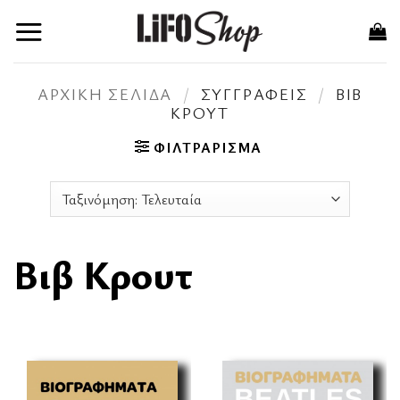
Μετάβαση
στο
περιεχόμενο
ΑΡΧΙΚΉ ΣΕΛΊΔΑ
/
ΣΥΓΓΡΑΦΕΊΣ
/
ΒΙΒ
ΚΡΟΥΤ
ΦΙΛΤΡΆΡΙΣΜΑ
Βιβ Κρουτ