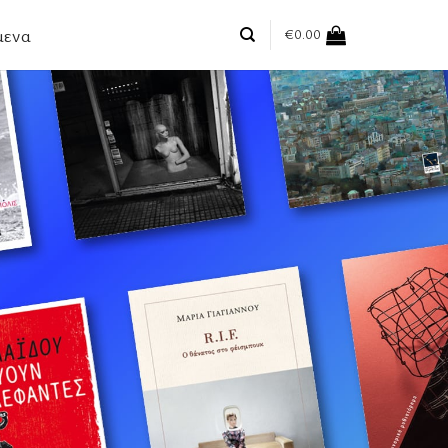
μενα
€
0.00