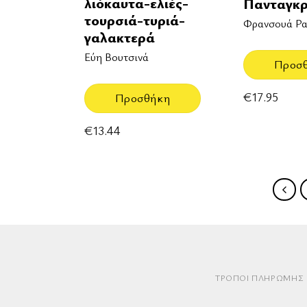
λιόκαυτα-ελιές-
Πανταγκρ
τουρσιά-τυριά-
Φρανσουά Ρα
γαλακτερά
Εύη Βουτσινά
Προσ
€
17.95
Προσθήκη
€
13.44
ΤΡΌΠΟΙ ΠΛΗΡΩΜΉΣ