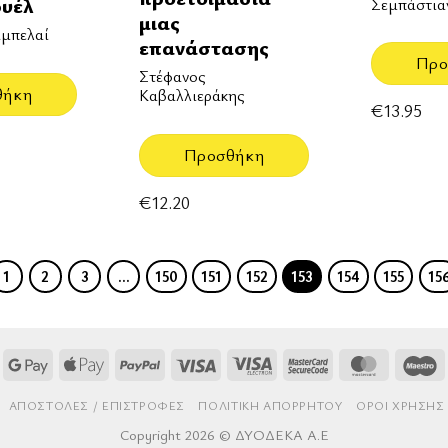
υέλ
Σεμπάστια
μιας
μπελαί
επανάστασης
Προ
Στέφανος
θήκη
Καβαλλιεράκης
€
13.95
Προσθήκη
€
12.20
1
2
3
…
150
151
152
153
154
155
15
Google
Apple
PayPal
Visa
Visa
MasterCard
MasterCa
M
Pay
Pay
Electron
2
AΠΟΣΤΟΛΈΣ / ΕΠΙΣΤΡΟΦΈΣ
ΠΟΛΙΤΙΚΉ ΑΠΟΡΡΉΤΟΥ
ΌΡΟΙ ΧΡΉΣΗΣ
Copyright 2026 © ΔΥΟΔΕΚΑ Α.Ε