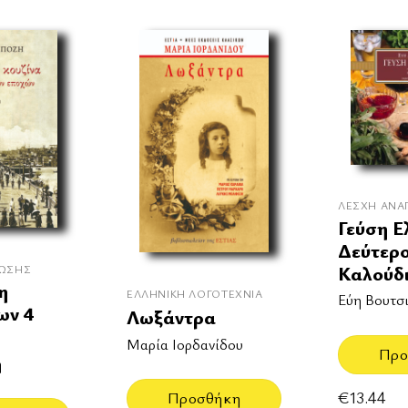
ΛΈΣΧΗ ΑΝΆ
Γεύση Ε
Δεύτερο
Καλούδ
ΝΩΣΗΣ
η
ΕΛΛΗΝΙΚΉ ΛΟΓΟΤΕΧΝΊΑ
Εύη Βουτσ
ων 4
Λωξάντρα
Μαρία Ιορδανίδου
Προ
η
€
13.44
Προσθήκη