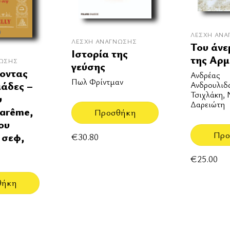
ΛΈΣΧΗ ΑΝΆ
ΛΈΣΧΗ ΑΝΆΓΝΩΣΗΣ
Του άνε
Ιστορία της
της Αρ
ΝΩΣΗΣ
γεύσης
οντας
Ανδρέας
Πωλ Φρίντμαν
ιάδες –
Ανδρουλιδ
Τσιχλάκη,
υ
Δαρειώτη
Carême,
Προσθήκη
ου
Προ
 σεφ,
€
30.80
€
25.00
θήκη