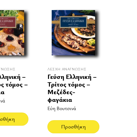
ΓΝΩΣΗΣ
ΛΈΣΧΗ ΑΝΆΓΝΩΣΗΣ
λληνική –
Γεύση Ελληνική –
ς τόμος –
Τρίτος τόμος –
ια
Μεζέδες-
φαγάκια
ινά
Εύη Βουτσινά
σθήκη
Προσθήκη