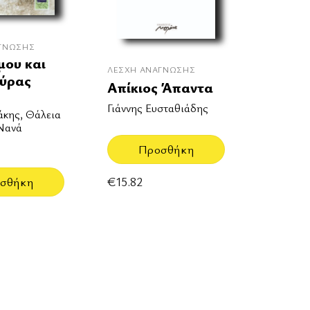
ΓΝΩΣΗΣ
μου και
ΛΈΣΧΗ ΑΝΆΓΝΩΣΗΣ
μύρας
Απίκιος Άπαντα
Γιάννης Ευσταθιάδης
άκης, Θάλεια
 Νανά
Προσθήκη
€
15.82
σθήκη