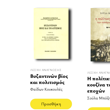
ΛΈΣΧΗ ΑΝΆΓΝΩΣΗΣ
ΛΈΣΧΗ ΑΝΆΓ
Βυζαντινών βίος
Η πολίτικ
και πολιτισμός
κουζίνα τ
Φαίδων Κουκουλές
εποχών
Σούλα Μπόζ
Προσθήκη