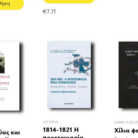
θήκη
€
7.71
ΙΣΤΟΡΊΑ
ΞΈΝΗ ΛΟΓΟ
1814-1821 Η
Χίλια φ
ύας και
προετοιμασία