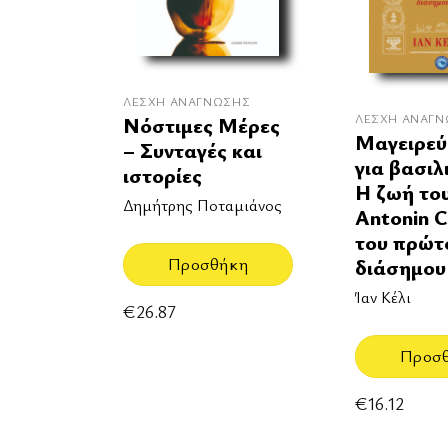
ΛΈΣΧΗ ΑΝΆΓΝΩΣΗΣ
ΛΈΣΧΗ ΑΝΆΓ
Νόστιμες Μέρες
Μαγειρεύ
– Συνταγές και
για βασιλ
ιστορίες
Η ζωή το
Δημήτρης Ποταμιάνος
Antonin 
του πρώτ
Προσθήκη
διάσημου
Ίαν Κέλι
€
26.87
Προσ
€
16.12