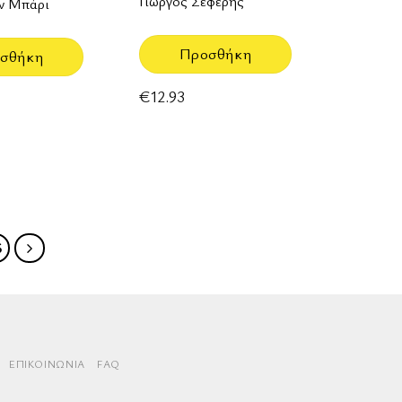
Γιώργος Σεφέρης
ν Μπάρι
Προσθήκη
σθήκη
€
12.93
6
rd
aestro
ΕΠΙΚΟΙΝΩΝΊΑ
FAQ