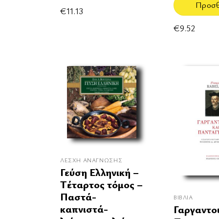
Προσ
€
11.13
€
9.52
ΛΈΣΧΗ ΑΝΆΓΝΩΣΗΣ
Γεύση Ελληνική –
Τέταρτος τόμος –
Παστά-
ΒΙΒΛΊΑ
καπνιστά-
Γαργαντο