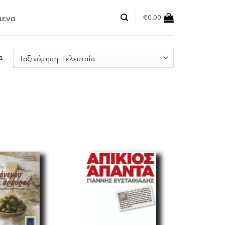
μενα
€
0.00
Sorted
α
by
latest