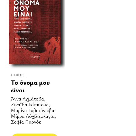
ΠΟΊΗΣΗ
Το όνομα μου
είναι
Άννα Αχμάτοβα,
Ζιναΐδα Γκίππιους,
Μαρίνα Τσβετάγιεβα,
Μίρρα Λόχβιτσκαγια,
Σοφία Παρνόκ