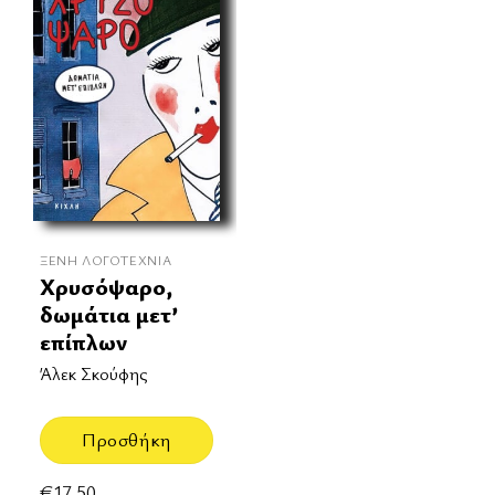
ΞΈΝΗ ΛΟΓΟΤΕΧΝΊΑ
Χρυσόψαρο,
δωμάτια μετ’
επίπλων
Άλεκ Σκούφης
Προσθήκη
€
17.50