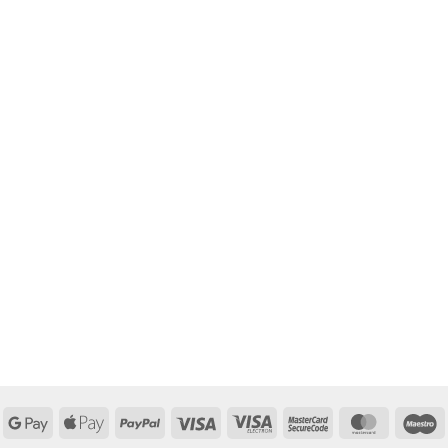
Google
Apple
PayPal
Visa
Visa
MasterCard
MasterCa
M
Pay
Pay
Electron
2