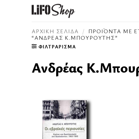
Μετάβαση
στο
περιεχόμενο
ΑΡΧΙΚΉ ΣΕΛΊΔΑ
/
ΠΡΟΪΌΝΤΑ ΜΕ Ε
“ΑΝΔΡΈΑΣ Κ.ΜΠΟΥΡΟΎΤΗΣ”
ΦΙΛΤΡΆΡΙΣΜΑ
Ανδρέας Κ.Μπου