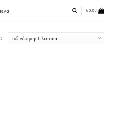
μενα
€
0.00
ς