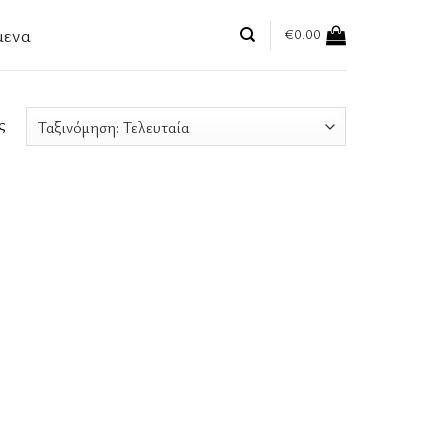
μενα
€
0.00
ς