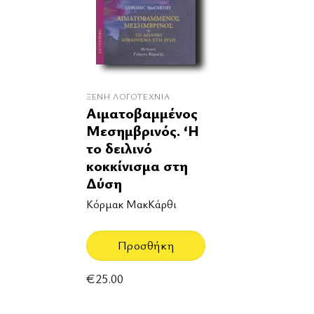
ΞΈΝΗ ΛΟΓΟΤΕΧΝΊΑ
Αιματοβαμμένος
Μεσημβρινός. ‘Η
το δειλινό
κοκκίνισμα στη
Δύση
Κόρμακ ΜακΚάρθι
Προσθήκη
€
25.00