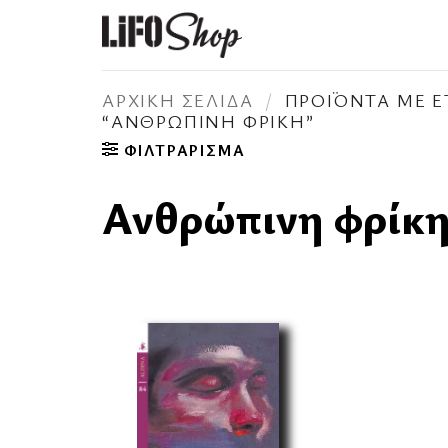
Μετάβαση
στο
περιεχόμενο
ΑΡΧΙΚΉ ΣΕΛΊΔΑ
/
ΠΡΟΪΌΝΤΑ ΜΕ Ε
“ΑΝΘΡΏΠΙΝΗ ΦΡΊΚΗ”
ΦΙΛΤΡΆΡΙΣΜΑ
Ανθρώπινη φρίκ