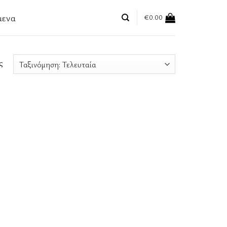
μενα
€
0.00
ς