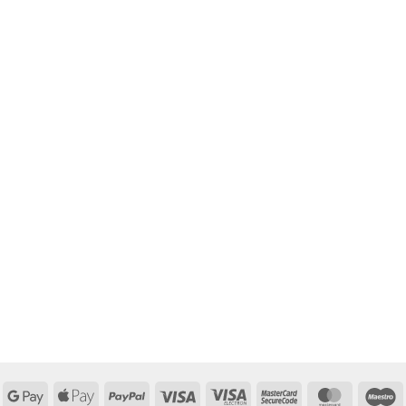
Google
Apple
PayPal
Visa
Visa
MasterCard
MasterCa
M