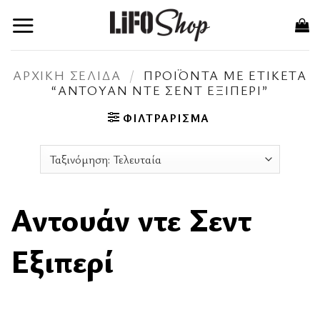
Μετάβαση
στο
περιεχόμενο
ΑΡΧΙΚΉ ΣΕΛΊΔΑ
/
ΠΡΟΪΌΝΤΑ ΜΕ ΕΤΙΚΈΤΑ
“ΑΝΤΟΥΆΝ ΝΤΕ ΣΕΝΤ ΕΞΙΠΕΡΊ”
ΦΙΛΤΡΆΡΙΣΜΑ
Αντουάν ντε Σεντ
Εξιπερί