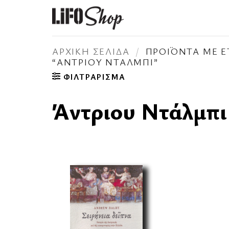
Μετάβαση
στο
περιεχόμενο
ΑΡΧΙΚΉ ΣΕΛΊΔΑ
/
ΠΡΟΪΌΝΤΑ ΜΕ Ε
“ΆΝΤΡΙΟΥ ΝΤΆΛΜΠΙ”
ΦΙΛΤΡΆΡΙΣΜΑ
Άντριου Ντάλμπι