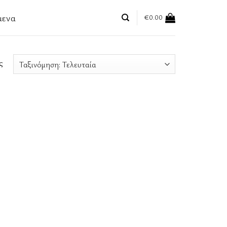
μενα
€
0.00
ς