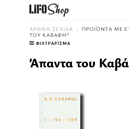
Skip
to
content
ΑΡΧΙΚΉ ΣΕΛΊΔΑ
/
ΠΡΟΪΌΝΤΑ ΜΕ Ε
ΤΟΥ ΚΑΒΆΦΗ”
ΦΙΛΤΡΆΡΙΣΜΑ
Άπαντα του Καβ