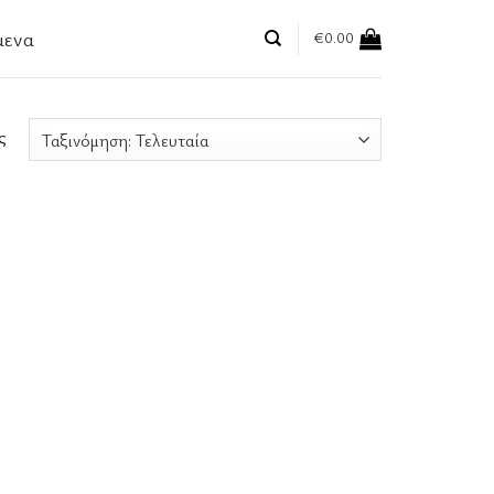
μενα
€
0.00
ς