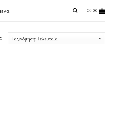
μενα
€
0.00
ς