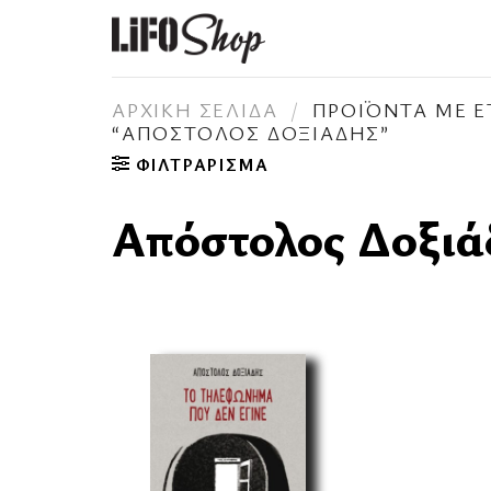
Skip
to
content
ΑΡΧΙΚΉ ΣΕΛΊΔΑ
/
ΠΡΟΪΌΝΤΑ ΜΕ Ε
“ΑΠΌΣΤΟΛΟΣ ΔΟΞΙΆΔΗΣ”
ΦΙΛΤΡΆΡΙΣΜΑ
Απόστολος Δοξιά