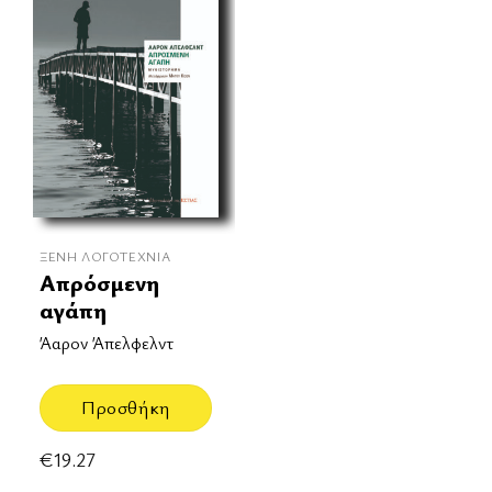
ΞΈΝΗ ΛΟΓΟΤΕΧΝΊΑ
Απρόσμενη
αγάπη
Άαρον Άπελφελντ
Προσθήκη
€
19.27