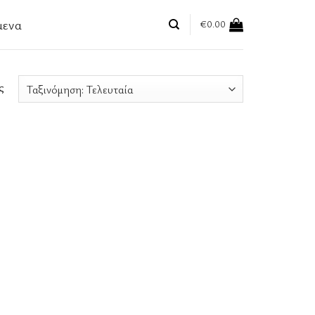
μενα
€
0.00
ς