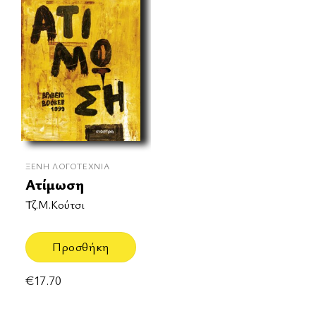
ΞΈΝΗ ΛΟΓΟΤΕΧΝΊΑ
Ατίμωση
Τζ.Μ.Κούτσι
Προσθήκη
€
17.70