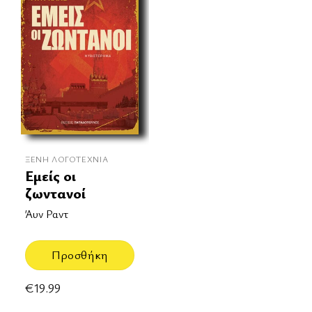
ΞΈΝΗ ΛΟΓΟΤΕΧΝΊΑ
Εμείς οι
ζωντανοί
Άυν Ραντ
Προσθήκη
€
19.99