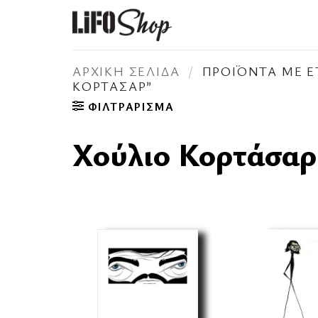
Μετάβαση
στο
περιεχόμενο
ΑΡΧΙΚΉ ΣΕΛΊΔΑ
/
ΠΡΟΪΌΝΤΑ ΜΕ Ε
ΚΟΡΤΆΣΑΡ”
ΦΙΛΤΡΆΡΙΣΜΑ
Χούλιο Κορτάσαρ