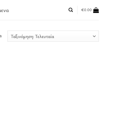
μενα
€
0.00
Sorted
α
by
latest