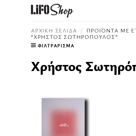
Μετάβαση
στο
περιεχόμενο
ΑΡΧΙΚΉ ΣΕΛΊΔΑ
/
ΠΡΟΪΌΝΤΑ ΜΕ Ε
“ΧΡΉΣΤΟΣ ΣΩΤΗΡΌΠΟΥΛΟΣ”
ΦΙΛΤΡΆΡΙΣΜΑ
Χρήστος Σωτηρό