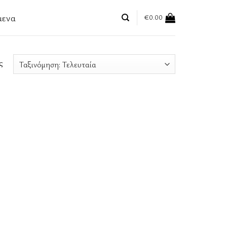
μενα
€
0.00
ς