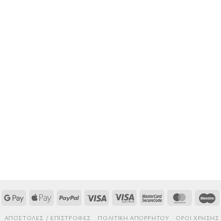
Google
Apple
PayPal
Visa
Visa
MasterCard
MasterCa
M
Pay
Pay
Electron
2
AΠΟΣΤΟΛΈΣ / ΕΠΙΣΤΡΟΦΈΣ
ΠΟΛΙΤΙΚΉ ΑΠΟΡΡΉΤΟΥ
ΌΡΟΙ ΧΡΉΣΗΣ