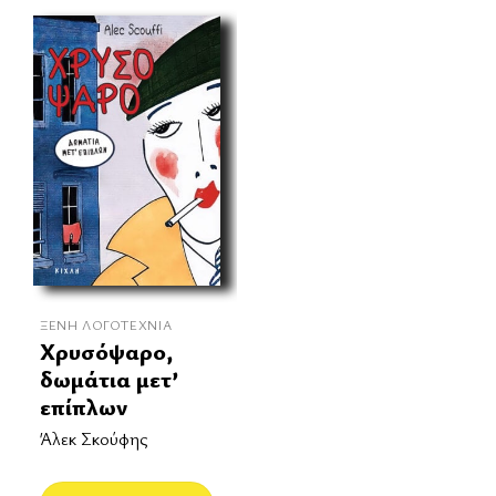
ΞΈΝΗ ΛΟΓΟΤΕΧΝΊΑ
Χρυσόψαρο,
δωμάτια μετ’
επίπλων
Άλεκ Σκούφης