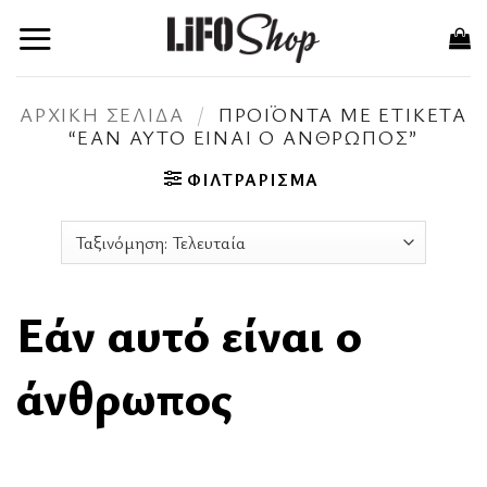
Μετάβαση
στο
περιεχόμενο
ΑΡΧΙΚΉ ΣΕΛΊΔΑ
/
ΠΡΟΪΌΝΤΑ ΜΕ ΕΤΙΚΈΤΑ
“ΕΆΝ ΑΥΤΌ ΕΊΝΑΙ Ο ΆΝΘΡΩΠΟΣ”
ΦΙΛΤΡΆΡΙΣΜΑ
Εάν αυτό είναι ο
άνθρωπος