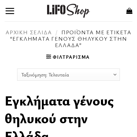
Μετάβαση
στο
περιεχόμενο
ΑΡΧΙΚΉ ΣΕΛΊΔΑ
/
ΠΡΟΪΌΝΤΑ ΜΕ ΕΤΙΚΈΤΑ
“ΕΓΚΛΉΜΑΤΑ ΓΈΝΟΥΣ ΘΗΛΥΚΟΎ ΣΤΗΝ
ΕΛΛΆΔΑ”
ΦΙΛΤΡΆΡΙΣΜΑ
Εγκλήματα γένους
θηλυκού στην
Ελλάδα