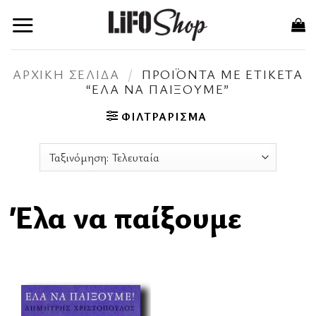
Μετάβαση
στο
περιεχόμενο
ΑΡΧΙΚΉ ΣΕΛΊΔΑ
/
ΠΡΟΪΌΝΤΑ ΜΕ ΕΤΙΚΈΤΑ
“ΈΛΑ ΝΑ ΠΑΊΞΟΥΜΕ”
ΦΙΛΤΡΆΡΙΣΜΑ
Έλα να παίξουμε