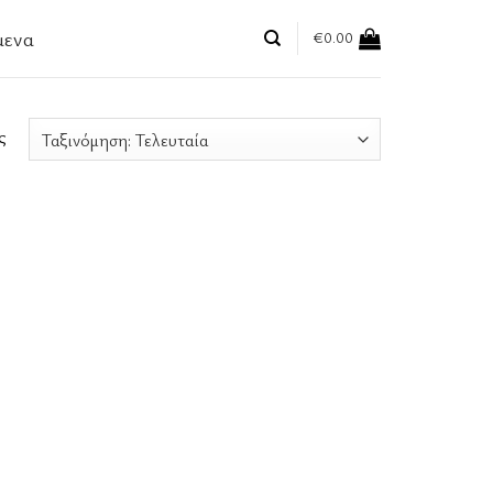
μενα
€
0.00
ς