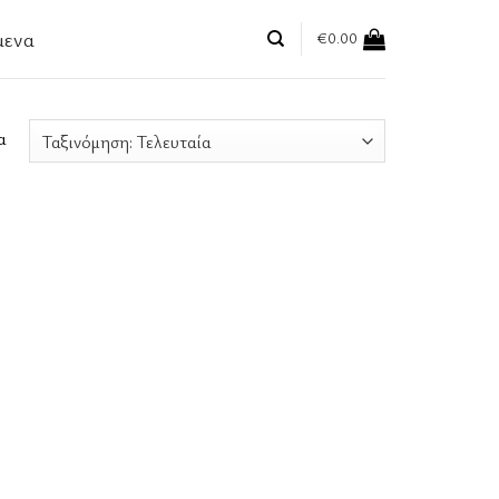
μενα
€
0.00
Sorted
α
by
latest