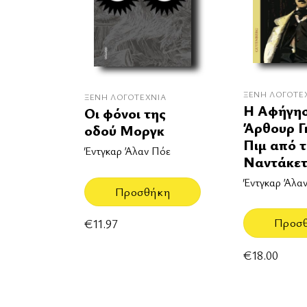
ΞΈΝΗ ΛΟΓΟΤΕ
ΞΈΝΗ ΛΟΓΟΤΕΧΝΊΑ
Η Αφήγησ
Οι φόνοι της
Άρθουρ Γ
οδού Μοργκ
Πιμ από 
Έντγκαρ Άλαν Πόε
Ναντάκε
Έντγκαρ Άλα
Προσθήκη
Προσ
€
11.97
€
18.00