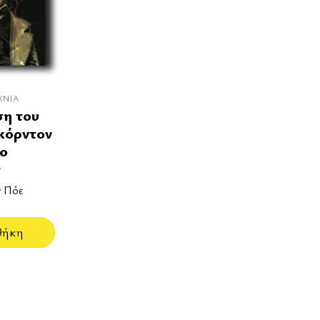
ΧΝΊΑ
η του
κόρντον
το
τ
ν Πόε
θήκη