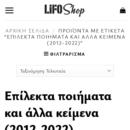
Μετάβαση
στο
περιεχόμενο
ΑΡΧΙΚΉ ΣΕΛΊΔΑ
/
ΠΡΟΪΌΝΤΑ ΜΕ ΕΤΙΚΈΤΑ
“ΕΠΊΛΕΚΤΑ ΠΟΙΉΜΑΤΑ ΚΑΙ ΆΛΛΑ ΚΕΊΜΕΝΑ
(2012-2022)”
ΦΙΛΤΡΆΡΙΣΜΑ
Επίλεκτα ποιήματα
και άλλα κείμενα
(2012-2022)