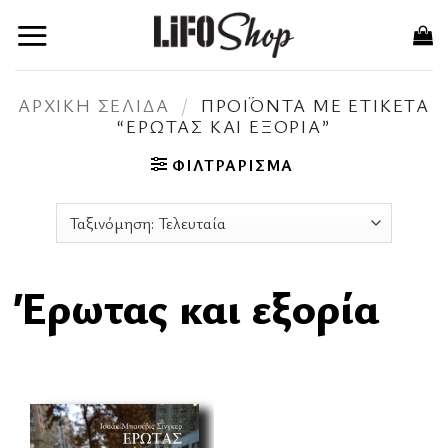
Μετάβαση
στο
περιεχόμενο
ΑΡΧΙΚΉ ΣΕΛΊΔΑ
/
ΠΡΟΪΌΝΤΑ ΜΕ ΕΤΙΚΈΤΑ
“ΈΡΩΤΑΣ ΚΑΙ ΕΞΟΡΊΑ”
ΦΙΛΤΡΆΡΙΣΜΑ
Έρωτας και εξορία