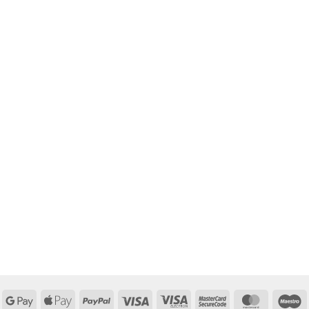
Google
Apple
PayPal
Visa
Visa
MasterCard
MasterCa
M