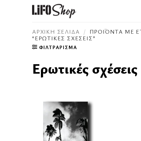
Μετάβαση
στο
περιεχόμενο
ΑΡΧΙΚΉ ΣΕΛΊΔΑ
/
ΠΡΟΪΌΝΤΑ ΜΕ Ε
“ΕΡΩΤΙΚΈΣ ΣΧΈΣΕΙΣ”
ΦΙΛΤΡΆΡΙΣΜΑ
Ερωτικές σχέσεις