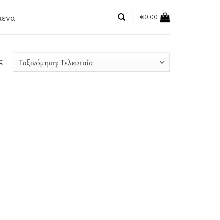
μενα
€
0.00
ς