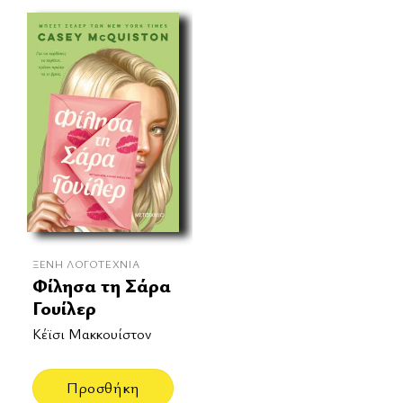
ΞΈΝΗ ΛΟΓΟΤΕΧΝΊΑ
Φίλησα τη Σάρα
Γουίλερ
Κέϊσι Μακκουίστον
Προσθήκη