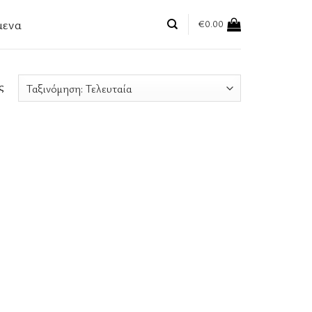
μενα
€
0.00
ς