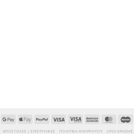
Google
Apple
PayPal
Visa
Visa
MasterCard
MasterCa
M
Pay
Pay
Electron
2
AΠΟΣΤΟΛΈΣ / ΕΠΙΣΤΡΟΦΈΣ
ΠΟΛΙΤΙΚΉ ΑΠΟΡΡΉΤΟΥ
ΌΡΟΙ ΧΡΉΣΗΣ