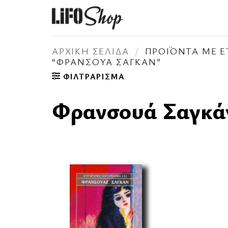
Μετάβαση
στο
περιεχόμενο
ΑΡΧΙΚΉ ΣΕΛΊΔΑ
/
ΠΡΟΪΌΝΤΑ ΜΕ Ε
“ΦΡΑΝΣΟΥΆ ΣΑΓΚΆΝ”
ΦΙΛΤΡΆΡΙΣΜΑ
Φρανσουά Σαγκά