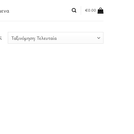
μενα
€
0.00
ς